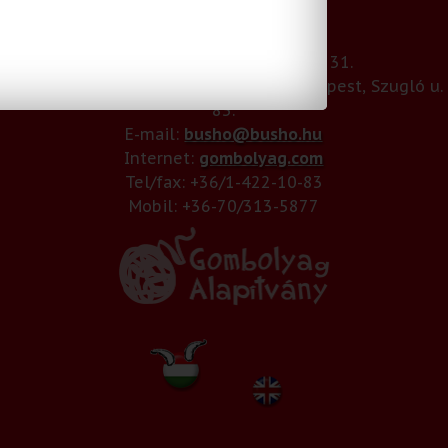
Gombolyag Alapítvány
Székhely: 6336 – Gombolyag 31.
Telephely / Levelezési cím: 1141 – Budapest, Szugló u.
83.
E-mail:
busho@busho.hu
Internet:
gombolyag.com
Tel/fax: +36/1-422-10-83
Mobil: +36-70/313-5877