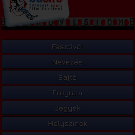
Fesztivál
Nevezés
Sajtó
Program
Jegyek
Helyszínek