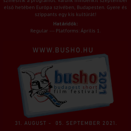
színesítik a programot. Várunk mindenkit szeptember
első hetében Európa szívében, Budapesten. Gyere és
szippants egy kis kultúrát!
Határidők:
Regular --- Platforms: Április 1.