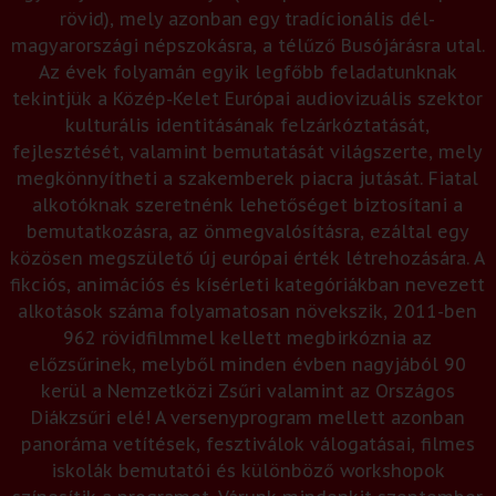
rövid), mely azonban egy tradícionális dél-
magyarországi népszokásra, a télűző Busójárásra utal.
Az évek folyamán egyik legfőbb feladatunknak
tekintjük a Közép-Kelet Európai audiovizuális szektor
kulturális identitásának felzárkóztatását,
fejlesztését, valamint bemutatását világszerte, mely
megkönnyítheti a szakemberek piacra jutását. Fiatal
alkotóknak szeretnénk lehetőséget biztosítani a
bemutatkozásra, az önmegvalósításra, ezáltal egy
közösen megszülető új európai érték létrehozására. A
fikciós, animációs és kísérleti kategóriákban nevezett
alkotások száma folyamatosan növekszik, 2011-ben
962 rövidfilmmel kellett megbirkóznia az
előzsűrinek, melyből minden évben nagyjából 90
kerül a Nemzetközi Zsűri valamint az Országos
Diákzsűri elé! A versenyprogram mellett azonban
panoráma vetítések, fesztiválok válogatásai, filmes
iskolák bemutatói és különböző workshopok