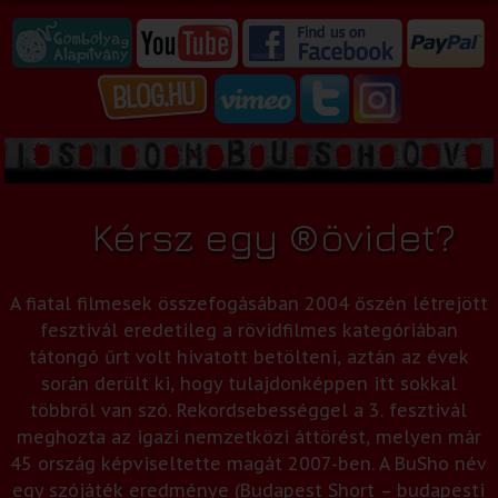
Kérsz egy ®övidet?
A fiatal filmesek összefogásában 2004 őszén létrejött
fesztivál eredetileg a rövidfilmes kategóriában
tátongó űrt volt hivatott betölteni, aztán az évek
során derült ki, hogy tulajdonképpen itt sokkal
többről van szó. Rekordsebességgel a 3. fesztivál
meghozta az igazi nemzetközi áttörést, melyen már
45 ország képviseltette magát 2007-ben. A BuSho név
egy szójáték eredménye (Budapest Short – budapesti