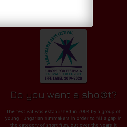
Do you want a sho®t?
The festival was established in 2004 by a group of
young Hungarian filmmakers in order to fill a gap in
the category of short film, but over the years it